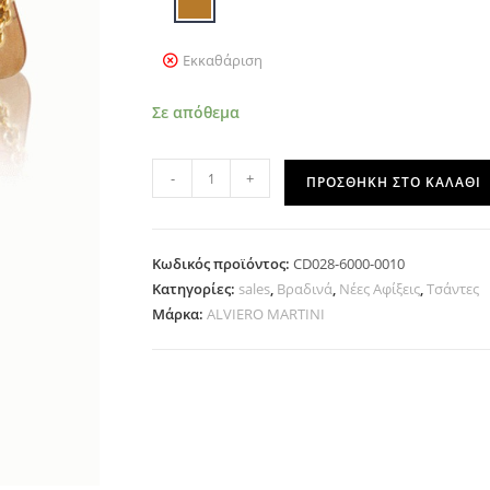
Εκκαθάριση
Σε απόθεμα
-
+
ΠΡΟΣΘΉΚΗ ΣΤΟ ΚΑΛΆΘΙ
Κωδικός προϊόντος:
CD028-6000-0010
Κατηγορίες:
sales
,
Βραδινά
,
Νέες Αφίξεις
,
Τσάντες
Μάρκα:
ALVIERO MARTINI