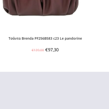
Τσάντα Brenda PF256B583 c23 Le pandorine
€
97,30
€
139,00