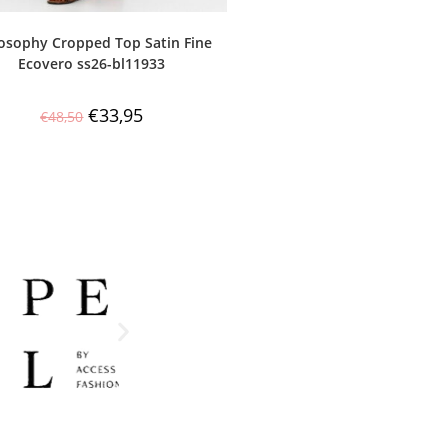
losophy Cropped Top Satin Fine
Ecovero ss26-bl11933
€
33,95
€
48,50