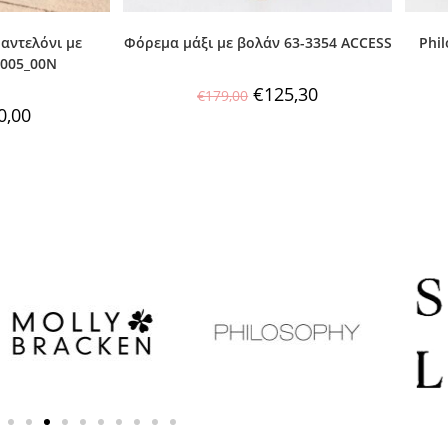
αντελόνι με
Φόρεμα μάξι με βολάν 63-3354 ACCESS
Phi
005_00N
€
125,30
€
179,00
0,00