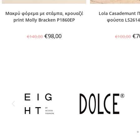
Μακρύ φόρεμα με στάμπα, κρουαζέ
Lola Casademunt Π
print Molly Bracken P1860EP
φούστα LS2614
€
98,00
€
7
€
140,00
€
100,00