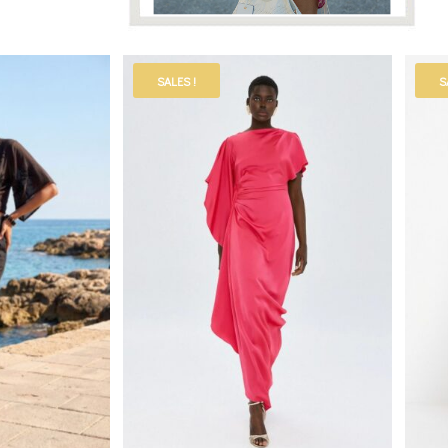
SALES !
S