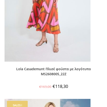
Lola Casademunt Πλισέ φούστα με λογότυπο
MS2608005_22Z
€
118,30
€
169,00
SALES !