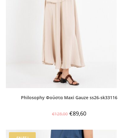
Philosophy Φούστα Maxi Gauze ss26-sk33116
€
89,60
€
128,00
SALES !