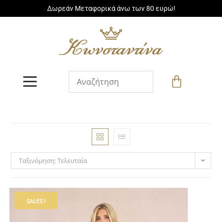
Δωρεάν Μεταφορικά άνω των 80 ευρώ!
Ταξινόμηση: Τελευταία
SALES !