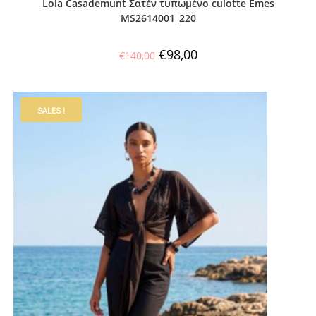
Lola Casademunt Σατέν τυπωμένο culotte Emes
MS2614001_220
€
98,00
€
140,00
SALES !