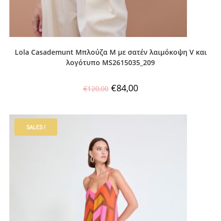
Lola Casademunt Μπλούζα M με σατέν λαιμόκοψη V και
λογότυπο MS2615035_209
€
84,00
€
120,00
SALES !