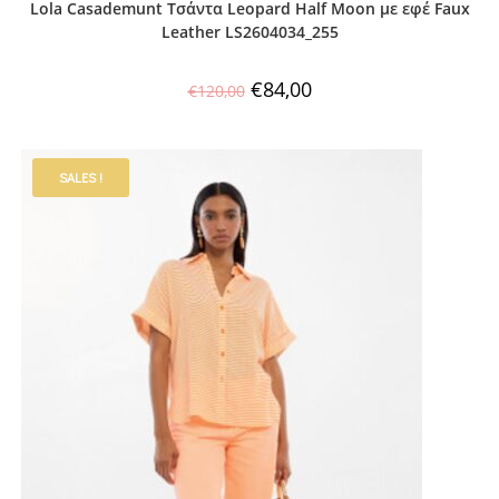
Lola Casademunt Τσάντα Leopard Half Moon με εφέ Faux
Leather LS2604034_255
€
84,00
€
120,00
SALES !