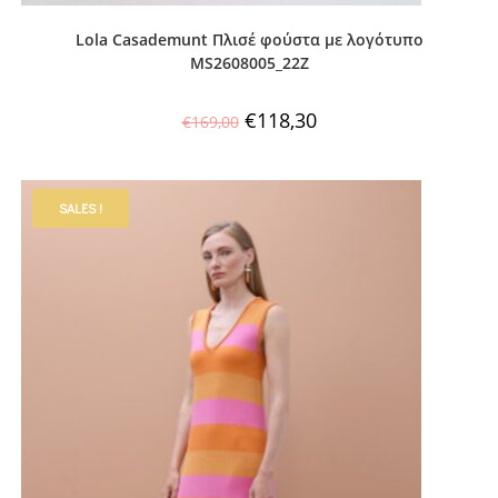
Lola Casademunt Πλισέ φούστα με λογότυπο
MS2608005_22Z
€
118,30
€
169,00
SALES !