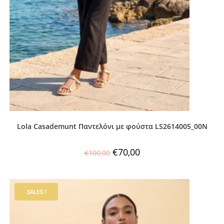
Lola Casademunt Παντελόνι με φούστα LS2614005_00N
€
70,00
€
100,00
SALES !