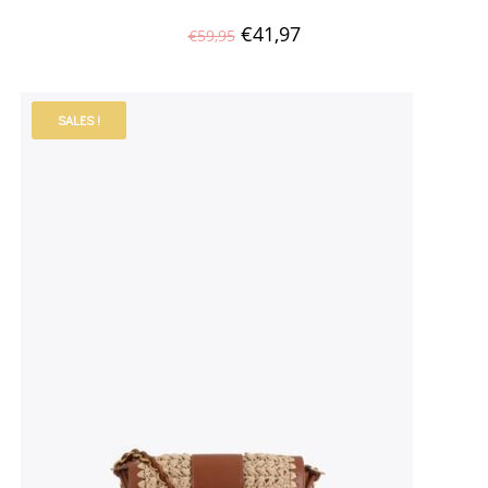
€
41,97
€
59,95
SALES !