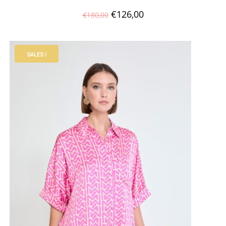
€
126,00
€
180,00
SALES !