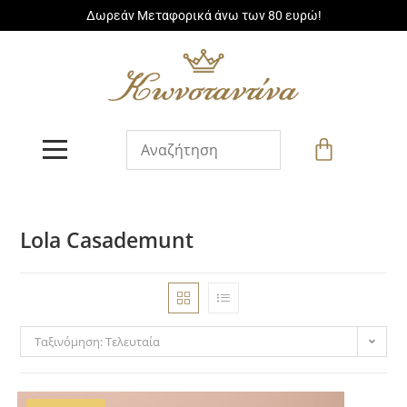
Δωρεάν Μεταφορικά άνω των 80 ευρώ!
Lola Casademunt
Ταξινόμηση: Τελευταία