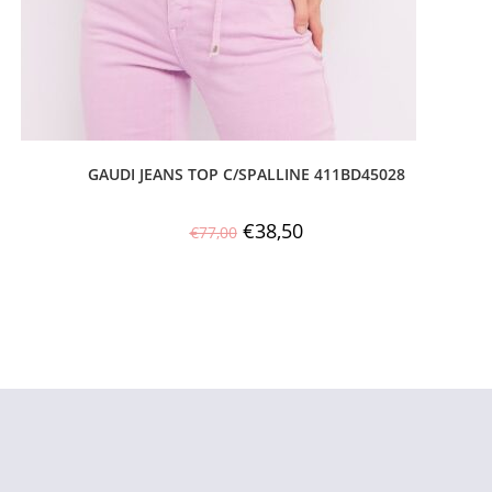
GAUDI JEANS TOP C/SPALLINE 411BD45028
€
38,50
€
77,00