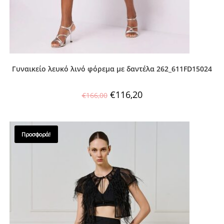
Γυναικείο λευκό λινό φόρεμα με δαντέλα 262_611FD15024
€
116,20
€
166,00
Προσφορά!
SALES !