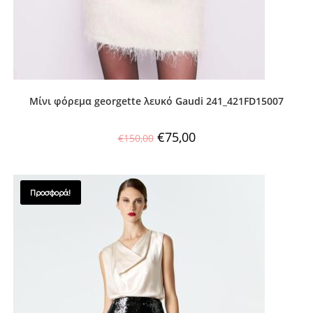
Μίνι φόρεμα georgette λευκό Gaudi 241_421FD15007
€
75,00
€
150,00
Προσφορά!
SALES !