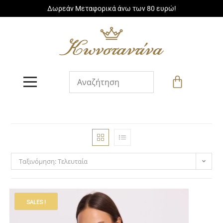
Δωρεάν Μεταφορικά άνω των 80 ευρώ!
Ταξινόμηση: Τελευταία
SALES !