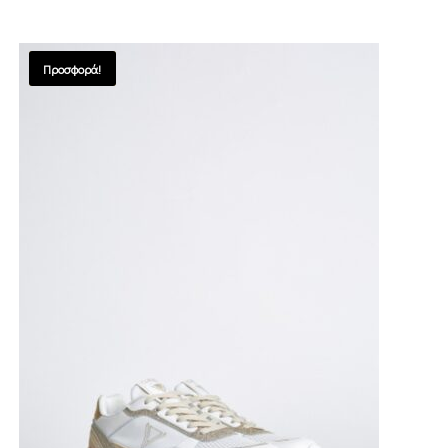
Προσφορά!
SALES !