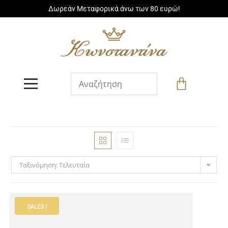
Δωρεάν Μεταφορικά άνω των 80 ευρώ!
Ταξινόμηση: Τελευταία
SALES !