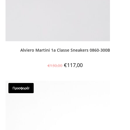
Alviero Martini 1a Classe Sneakers 0860-300B
€
117,00
€
130,00
Προσφορά!
SALES !