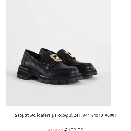
Δερμάτινα loafers με καρφιά 241_V44-64040_V0001
€
100,00
€
125,00