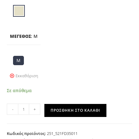
ΜΈΓΕΘΟΣ
:
M
M
Εκκαθάριση
Σε απόθεμα
-
+
ΠΡΟΣΘΉΚΗ ΣΤΟ ΚΑΛΆΘΙ
Κωδικός προϊόντος:
251_521FD35011