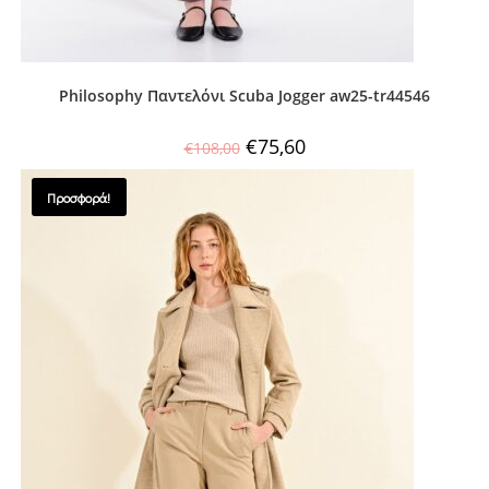
Philosophy Παντελόνι Scuba Jogger aw25-tr44546
€
75,60
€
108,00
Προσφορά!
SALES !