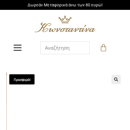
Δωρεάν Μεταφορικά άνω των 80 ευρώ!
Προσφορά!
🔍