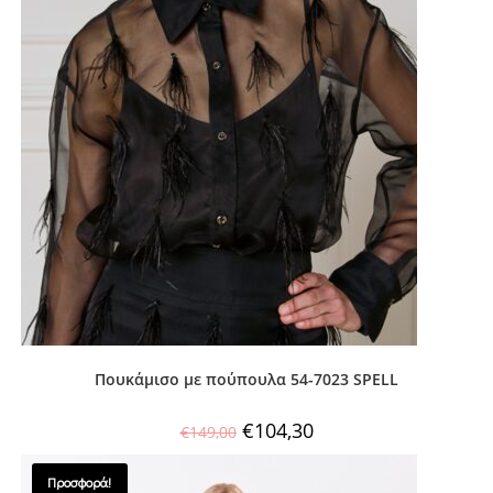
Πουκάμισο με πούπουλα 54-7023 SPELL
€
104,30
€
149,00
Προσφορά!
SALES !