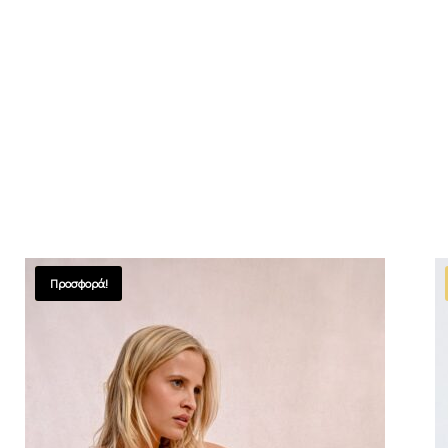
Προσφορά!
SALES !