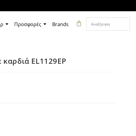
άρ
Προσφορές
Brands
 καρδιά EL1129EP