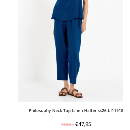
Philosophy Neck Top Linen Halter ss26-bl11918
€
47,95
€
68,50