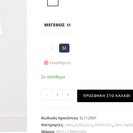
ΜΈΓΕΘΟΣ
:
M
S
M
Εκκαθάριση
Σε απόθεμα
-
+
ΠΡΟΣΘΉΚΗ ΣΤΟ ΚΑΛΆΘΙ
Κωδικός προϊόντος:
EL1129EP
Κατηγορίες:
sales
,
Ενδύματα
,
Μπλούζες
,
Νέες Αφίξ
Μάρκα:
MOLLY BRACKEN