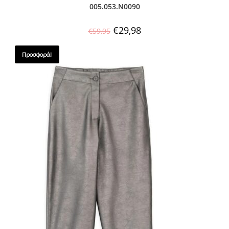
005.053.Ν0090
€
29,98
€
59,95
Προσφορά!
SALES !