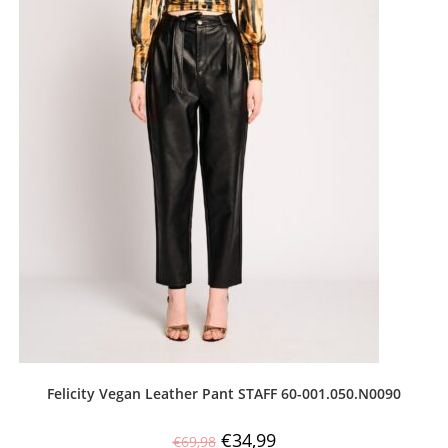
Felicity Vegan Leather Pant STAFF 60-001.050.Ν0090
€
34,99
€
69,98