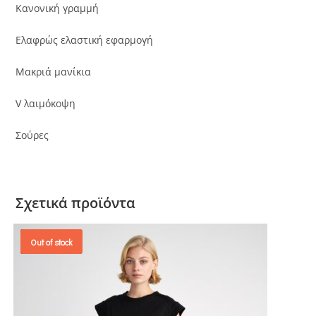
Κανονική γραμμή
Ελαφρώς ελαστική εφαρμογή
Μακριά μανίκια
V λαιμόκοψη
Σούρες
Σχετικά προϊόντα
Out of stock
Προσφορά!
SALES !
OUT OF STOCK