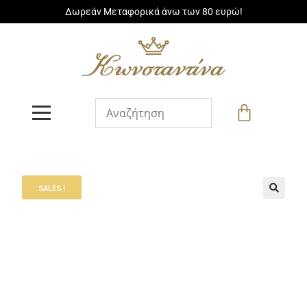
Δωρεάν Μεταφορικά άνω των 80 ευρώ!
SALES !
🔍