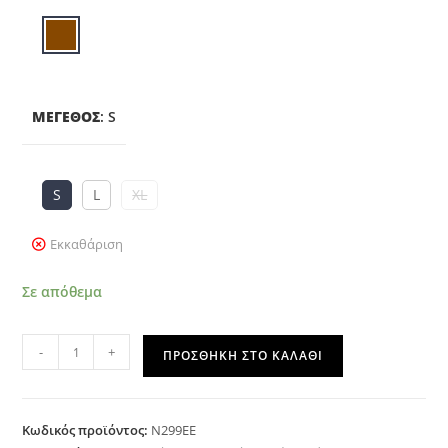
ΜΈΓΕΘΟΣ
:
S
S
L
XL
Εκκαθάριση
Σε απόθεμα
-
+
ΠΡΟΣΘΉΚΗ ΣΤΟ ΚΑΛΆΘΙ
Κωδικός προϊόντος:
N299EE