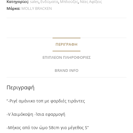
Κατηγορίες:
sales
,
Ενδύματα
,
Μπλούζες
,
Νέες Αφίξεις
Μάρκα:
MOLLY BRACKEN
ΠΕΡΙΓΡΑΦΉ
ΕΠΙΠΛΈΟΝ ΠΛΗΡΟΦΟΡΊΕΣ
BRAND INFO
Περιγραφή
“-Ριγέ αμάνικο τοπ με φαρδιές τιράντες
-V λαιμόκοψη -Ίσια εφαρμογή
-Μήκος από τον ώμο 58cm για μέγεθος S”