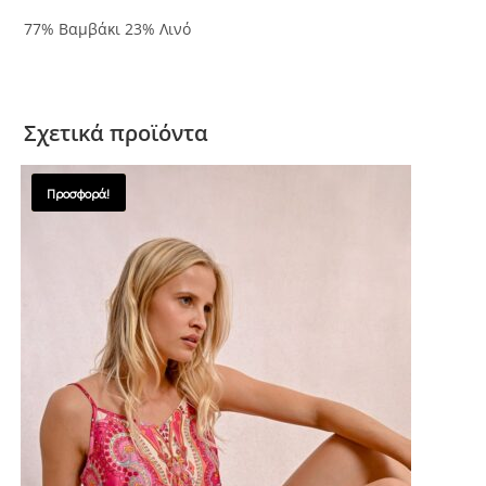
77% Βαμβάκι 23% Λινό
Σχετικά προϊόντα
Προσφορά!
SALES !