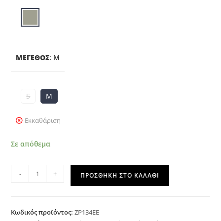
ΜΈΓΕΘΟΣ
:
M
S
M
Εκκαθάριση
Σε απόθεμα
-
+
ΠΡΟΣΘΉΚΗ ΣΤΟ ΚΑΛΆΘΙ
Κωδικός προϊόντος:
ZP134EE