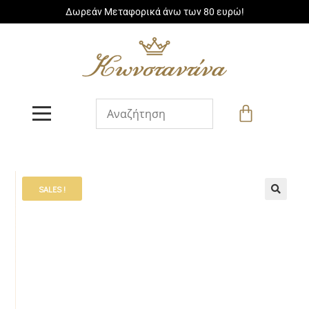
Δωρεάν Μεταφορικά άνω των 80 ευρώ!
SALES !
🔍