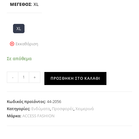
ΜΈΓΕΘΟΣ
:
XL
XL
Εκκαθάριση
Σε απόθεμα
-
+
ΠΡΟΣΘΉΚΗ ΣΤΟ ΚΑΛΆΘΙ
Κωδικός προϊόντος:
44-2056
Κατηγορίες:
Ενδύματα
,
Προσφορές
,
Χειμερινά
Μάρκα:
ACCESS FASHION