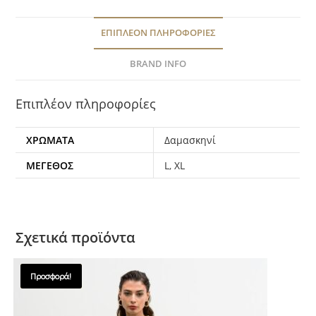
ΕΠΙΠΛΈΟΝ ΠΛΗΡΟΦΟΡΊΕΣ
BRAND INFO
Επιπλέον πληροφορίες
ΧΡΩΜΑΤΑ
Δαμασκηνί
ΜΈΓΕΘΟΣ
L
,
XL
Σχετικά προϊόντα
Προσφορά!
SALES !