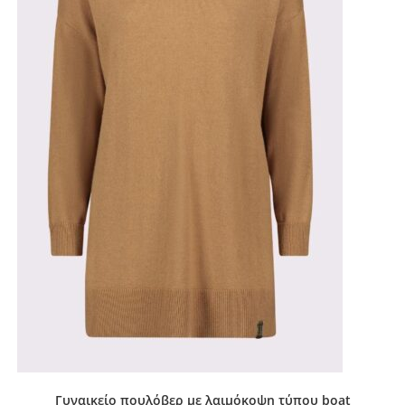
Γυναικείο πουλόβερ με λαιμόκοψη τύπου boat