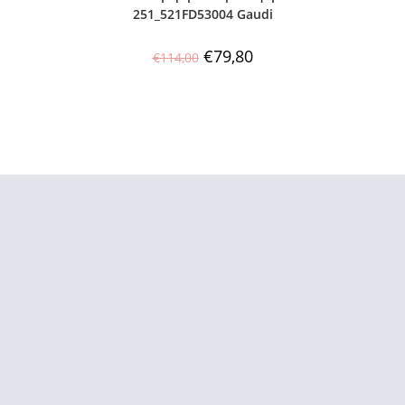
251_521FD53004 Gaudi
€
79,80
€
114,00