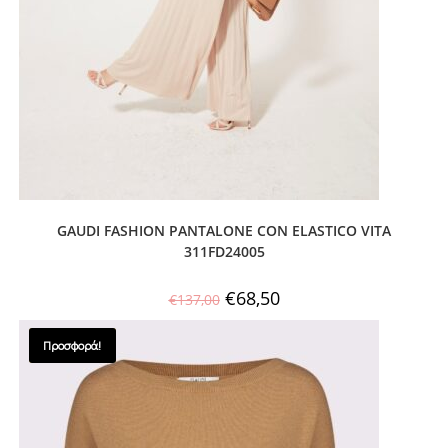
GAUDI FASHION PANTALONE CON ELASTICO VITA
311FD24005
€
68,50
€
137,00
Προσφορά!
SALES !