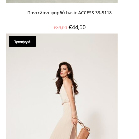
Παντελόνι φαρδύ basic ACCESS 33-5118
€
44,50
€
89,00
Προσφορά!
SALES !