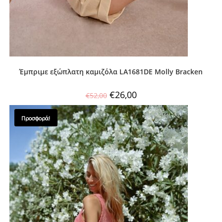
Έμπριμε εξώπλατη καμιζόλα LA1681DE Molly Bracken
€
26,00
€
52,00
Προσφορά!
SALES !