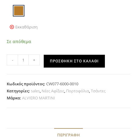
Εκκαθάριση
Σε απόθεμα
-
+
ΠΡΟΣΘΉΚΗ ΣΤΟ ΚΑΛΆΘΙ
Κωδικός προϊόντος:
CW077-6000-0010
Κατηγορίες:
sales
,
Νέες Αφίξεις
,
Πορτοφόλια
,
Τσάντες
Μάρκα:
ALVIERO MARTINI
ΠΕΡΙΓΡΑΦΉ