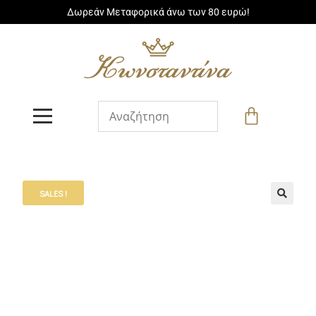
Δωρεάν Μεταφορικά άνω των 80 ευρώ!
SALES !
🔍