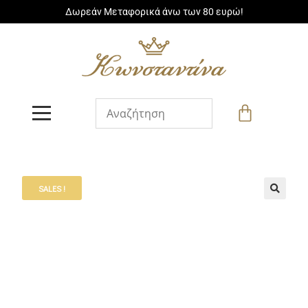
Δωρεάν Μεταφορικά άνω των 80 ευρώ!
SALES !
🔍