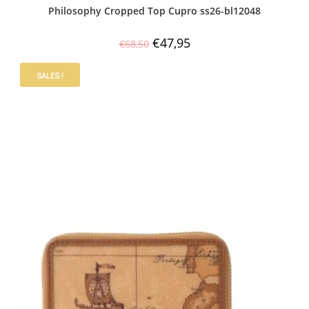
Philosophy Cropped Top Cupro ss26-bl12048
€
47,95
€
68,50
SALES !