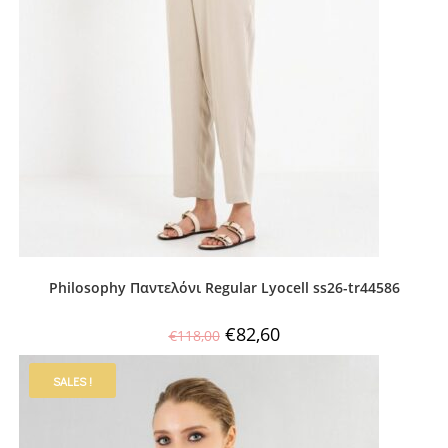
Philosophy Παντελόνι Regular Lyocell ss26-tr44586
€
82,60
€
118,00
SALES !