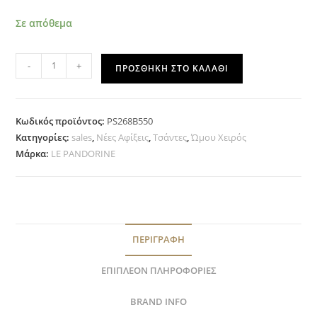
Σε απόθεμα
-
+
ΠΡΟΣΘΉΚΗ ΣΤΟ ΚΑΛΆΘΙ
Κωδικός προϊόντος:
PS268B550
Κατηγορίες:
sales
,
Νέες Αφίξεις
,
Τσάντες
,
Ώμου Χειρός
Μάρκα:
LE PANDORINE
ΠΕΡΙΓΡΑΦΉ
ΕΠΙΠΛΈΟΝ ΠΛΗΡΟΦΟΡΊΕΣ
BRAND INFO