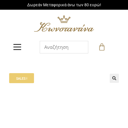
Δωρεάν Μεταφορικά άνω των 80 ευρώ!
SALES !
🔍