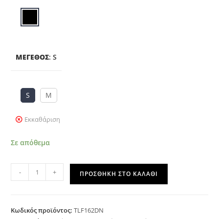
ΜΈΓΕΘΟΣ
:
S
S
M
Εκκαθάριση
Σε απόθεμα
-
+
ΠΡΟΣΘΉΚΗ ΣΤΟ ΚΑΛΆΘΙ
Κωδικός προϊόντος:
TLF162DN