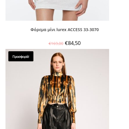
Φόρεμα μίνι lurex ACCESS 33-3070
€
84,50
€
169,00
Προσφορά!
SALES !