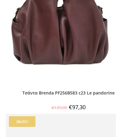
Τσάντα Brenda PF256B583 c23 Le pandorine
€
97,30
€
139,00
SALES !