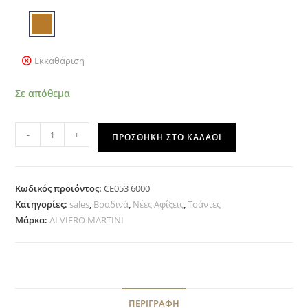
Εκκαθάριση
Σε απόθεμα
-
+
ΠΡΟΣΘΉΚΗ ΣΤΟ ΚΑΛΆΘΙ
Κωδικός προϊόντος:
CE053 6000
Κατηγορίες:
sales
,
Βραδινά
,
Νέες Αφίξεις
,
Τσάντες
Μάρκα:
ALVIERO MARTINI
ΠΕΡΙΓΡΑΦΉ