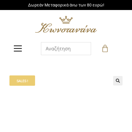
Δωρεάν Μεταφορικά άνω των 80 ευρώ!
SALES !
🔍