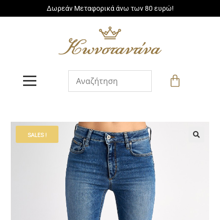
Δωρεάν Μεταφορικά άνω των 80 ευρώ!
SALES !
🔍