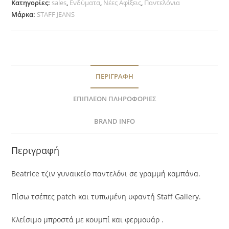
Κατηγορίες:
sales
,
Ενδύματα
,
Νέες Αφίξεις
,
Παντελόνια
Μάρκα:
STAFF JEANS
ΠΕΡΙΓΡΑΦΉ
ΕΠΙΠΛΈΟΝ ΠΛΗΡΟΦΟΡΊΕΣ
BRAND INFO
Περιγραφή
Beatrice τζιν γυναικείο παντελόνι σε γραμμή καμπάνα.
Πίσω τσέπες patch και τυπωμένη υφαντή Staff Gallery.
Κλείσιμο μπροστά με κουμπί και φερμουάρ .