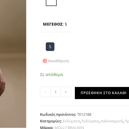
ΜΈΓΕΘΟΣ
:
S
S
Εκκαθάριση
Σε απόθεμα
-
+
ΠΡΟΣΘΉΚΗ ΣΤΟ ΚΑΛΆΘΙ
Κωδικός προϊόντος:
TE121BE
Κατηγορίες:
Ενδύματα
,
Ενδύματα
,
Καλοκαιρινά
,
Π
Μάρκα:
MOLLY BRACKEN