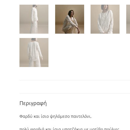
Περιγραφή
Φαρδύ και ίσιο ψηλόμεσο παντελόνι,
πολύ φαρδιά και ίσια μπατζάκια με μοτίβο πούλιες.