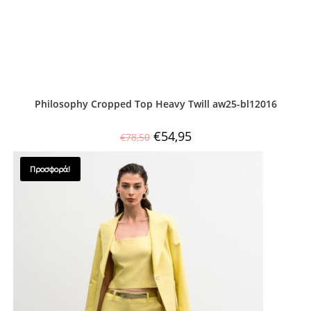
Philosophy Cropped Top Heavy Twill aw25-bl12016
€
54,95
€
78,50
Προσφορά!
SALES !