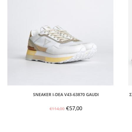
SNEAKER I-DEA V43-63870 GAUDI
Σ
€
57,00
€
114,00