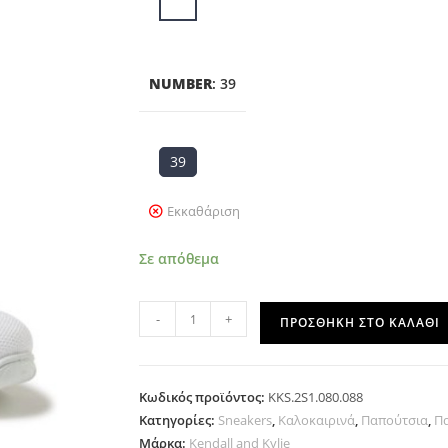
NUMBER
:
39
39
Εκκαθάριση
Σε απόθεμα
-
+
ΠΡΟΣΘΉΚΗ ΣΤΟ ΚΑΛΆΘΙ
Κωδικός προϊόντος:
KKS.2S1.080.088
Κατηγορίες:
Sneakers
,
Καλοκαιρινά
,
Παπούτσια
,
Π
Μάρκα:
Kendall and Kylie