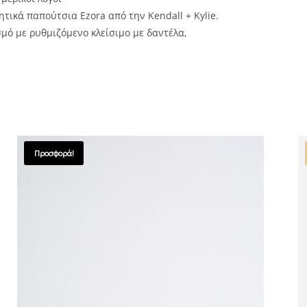
ητικά παπούτσια Ezora από την Kendall + Kylie.
μό με ρυθμιζόμενο κλείσιμο με δαντέλα,
Προσφορά!
SALES !