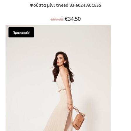
Φούστα μίνι tweed 33-6024 ACCESS
€
34,50
€
69,00
Προσφορά!
SALES !