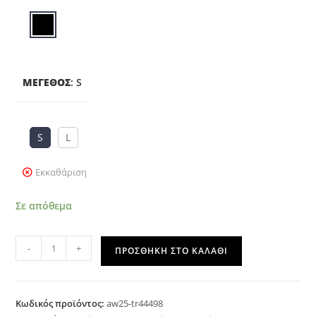
ΜΈΓΕΘΟΣ
:
S
S
L
Εκκαθάριση
Σε απόθεμα
-
+
ΠΡΟΣΘΉΚΗ ΣΤΟ ΚΑΛΆΘΙ
Κωδικός προϊόντος:
aw25-tr44498