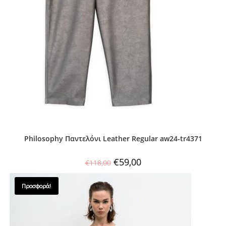
Philosophy Παντελόνι Leather Regular aw24-tr4371
€
59,00
€
118,00
Προσφορά!
SALES !