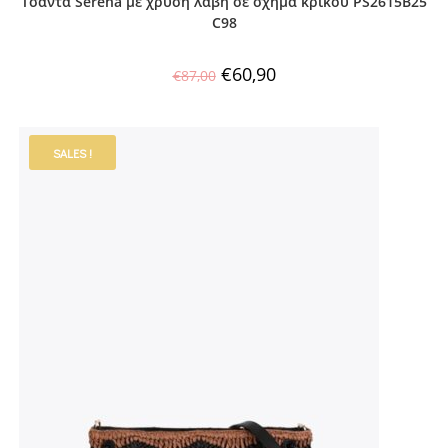
Τσάντα Serena με χρυσή λαβή σε σχήμα κρίκου PS2615B25
C98
€
60,90
€
87,00
SALES !