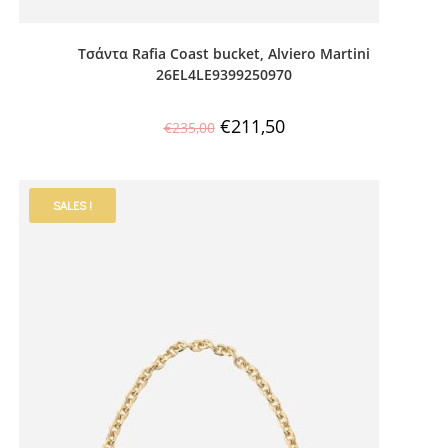
Τσάντα Rafia Coast bucket, Alviero Martini
26EL4LE9399250970
€
211,50
€
235,00
SALES !