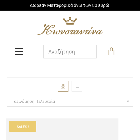
Δωρεάν Μεταφορικά άνω των 80 ευρώ!
Ταξινόμηση: Τελευταία
SALES !