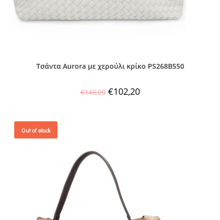
Τσάντα Aurora με χερούλι κρίκο PS268B550
€
102,20
€
146,00
Out of stock
SALES !
OUT OF STOCK