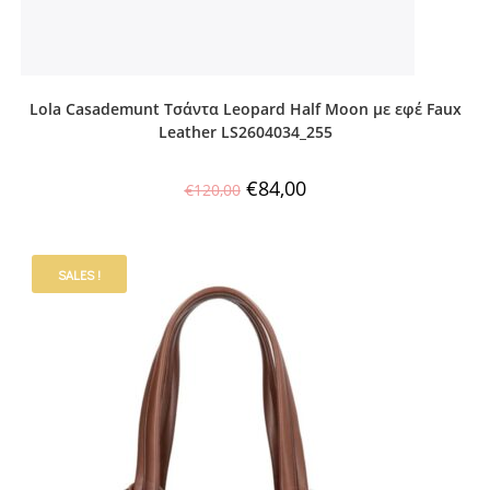
Lola Casademunt Τσάντα Leopard Half Moon με εφέ Faux
Leather LS2604034_255
€
84,00
€
120,00
SALES !