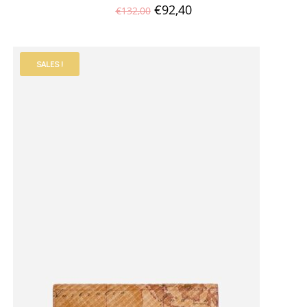
€
92,40
€
132,00
SALES !