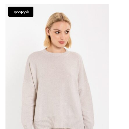
Προσφορά!
SALES !