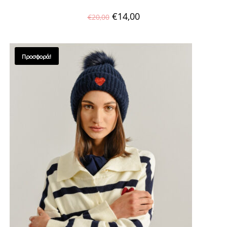
€
14,00
€
20,00
Προσφορά!
SALES !