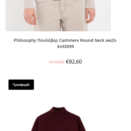
Philosophy Πουλόβερ Cashmere Round Neck aw25-
kn55099
€
82,60
€
118,00
Προσφορά!
SALES !