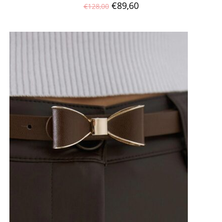
€
89,60
€
128,00