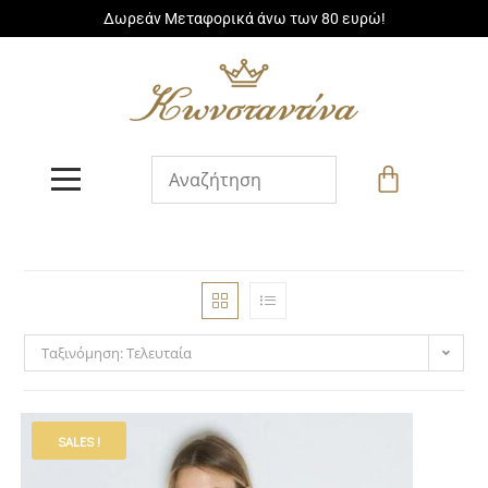
Δωρεάν Μεταφορικά άνω των 80 ευρώ!
Ταξινόμηση: Τελευταία
SALES !