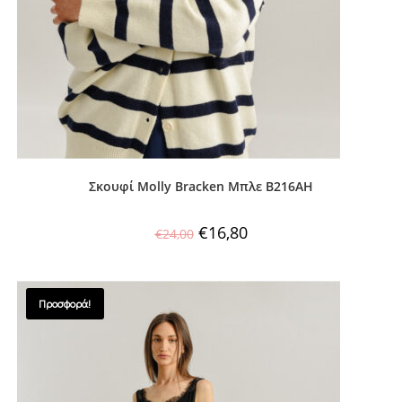
Σκουφί Molly Bracken Μπλε B216AH
€
16,80
€
24,00
Προσφορά!
SALES !