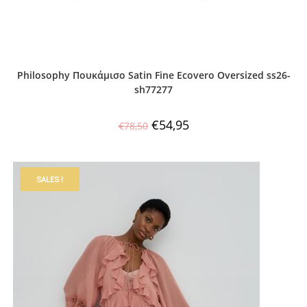
Philosophy Πουκάμισο Satin Fine Ecovero Oversized ss26-
sh77277
€
54,95
€
78,50
SALES !