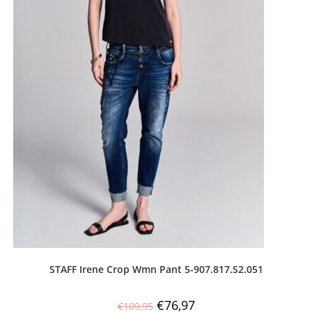
STAFF Irene Crop Wmn Pant 5-907.817.S2.051
€
76,97
€
109,95