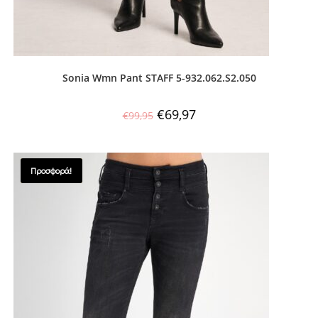
Sonia Wmn Pant STAFF 5-932.062.S2.050
€
69,97
€
99,95
Προσφορά!
SALES !