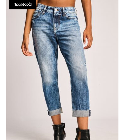
Προσφορά!
SALES !