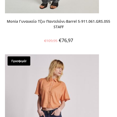
Monia Γυναικείο Τζιν Παντελόνι-Barrel 5-911.061.GRS.055
STAFF
€
76,97
€
109,95
Προσφορά!
SALES !