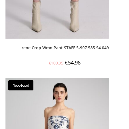
Irene Crop Wmn Pant STAFF 5-907.585.S4.049
€
54,98
€
109,95
Προσφορά!
SALES !