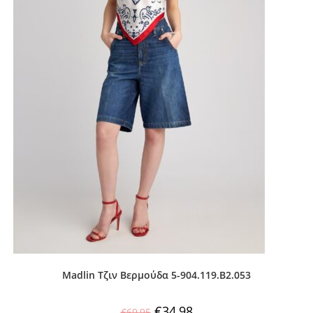
Madlin Τζιν Βερμούδα 5-904.119.B2.053
€
34,98
€
69,95