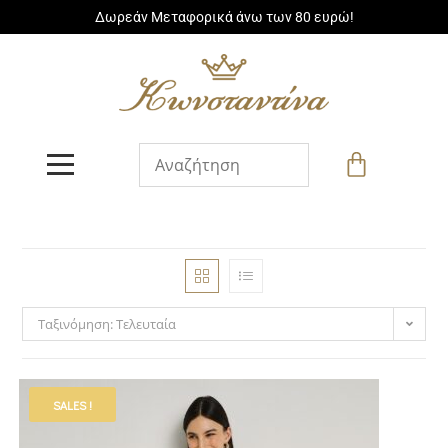
Δωρεάν Μεταφορικά άνω των 80 ευρώ!
Ταξινόμηση: Τελευταία
SALES !