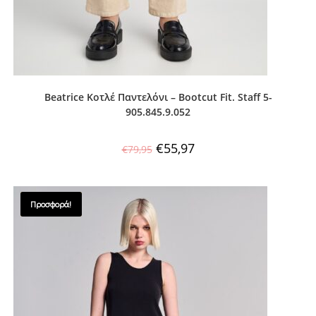
Beatrice Κοτλέ Παντελόνι – Bootcut Fit. Staff 5-
905.845.9.052
€
55,97
€
79,95
Προσφορά!
SALES !