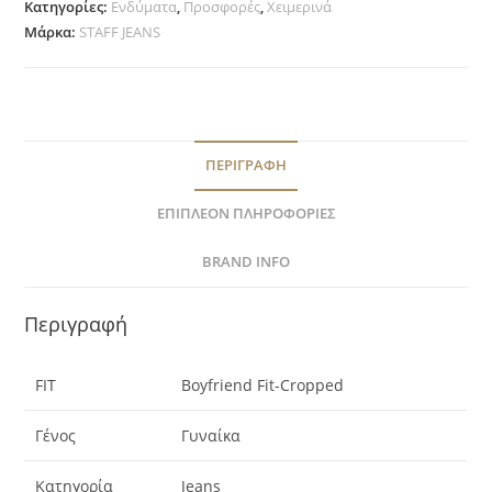
Κατηγορίες:
Ενδύματα
,
Προσφορές
,
Χειμερινά
Μάρκα:
STAFF JEANS
ΠΕΡΙΓΡΑΦΉ
ΕΠΙΠΛΈΟΝ ΠΛΗΡΟΦΟΡΊΕΣ
BRAND INFO
Περιγραφή
FIT
Boyfriend Fit-Cropped
Γένος
Γυναίκα
Κατηγορία
Jeans