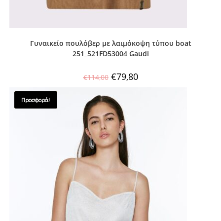
Γυναικείο πουλόβερ με λαιμόκοψη τύπου boat
251_521FD53004 Gaudi
€
79,80
€
114,00
Προσφορά!
SALES !