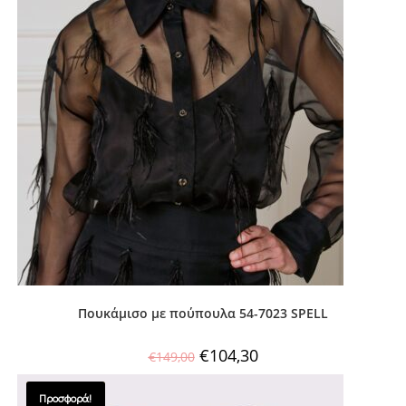
Πουκάμισο με πούπουλα 54-7023 SPELL
€
104,30
€
149,00
Προσφορά!
SALES !