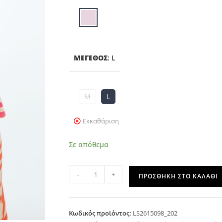
ΜΈΓΕΘΟΣ
:
L
M
L
Εκκαθάριση
Σε απόθεμα
-
+
ΠΡΟΣΘΉΚΗ ΣΤΟ ΚΑΛΆΘΙ
Κωδικός προϊόντος:
LS2615098_202