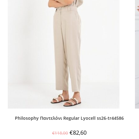
Philosophy Παντελόνι Regular Lyocell ss26-tr44586
€
82,60
€
118,00