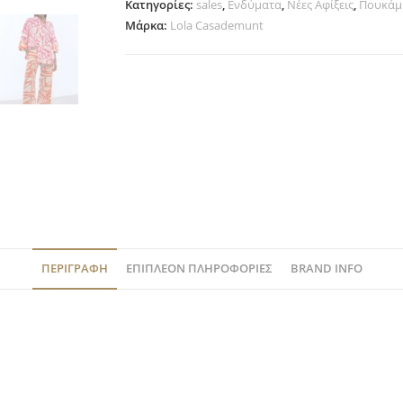
Κατηγορίες:
sales
,
Ενδύματα
,
Νέες Αφίξεις
,
Πουκάμ
Μάρκα:
Lola Casademunt
ΠΕΡΙΓΡΑΦΉ
ΕΠΙΠΛΈΟΝ ΠΛΗΡΟΦΟΡΊΕΣ
BRAND INFO