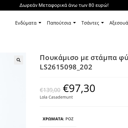
Δωρεάν Μεταφορικά άνω των 80 ευρώ!
Ενδύματα
Παπούτσια
Τσάντες
Αξεσου
Πουκάμισο με στάμπα φύ
LS2615098_202
🔍
€
97,30
€
139,00
Lola Casademunt
ΧΡΩΜΑΤΑ
:
ΡΟΖ