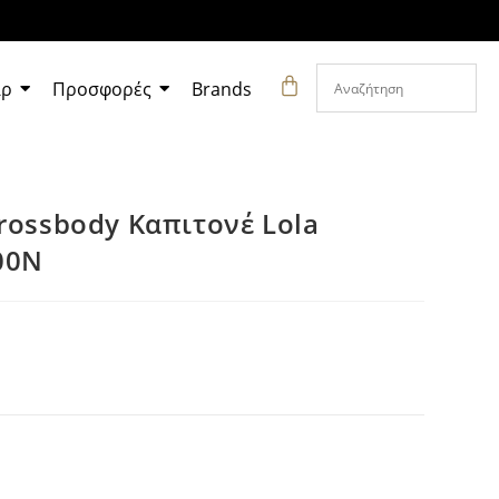
άρ
Προσφορές
Brands
rossbody Καπιτονέ Lola
00N