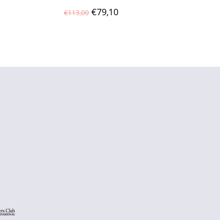
€
79,10
€
113,00