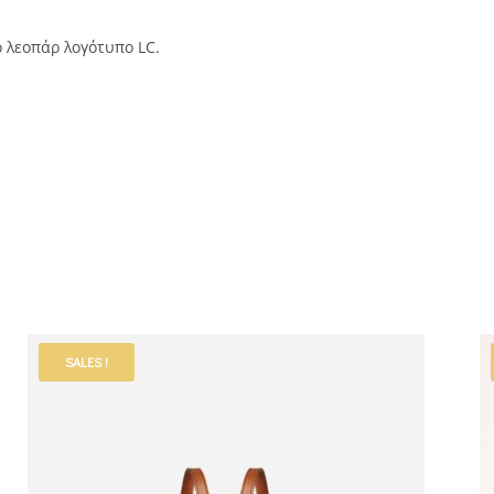
ό λεοπάρ λογότυπο LC.
SALES !