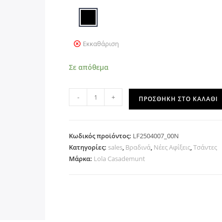
Εκκαθάριση
Σε απόθεμα
-
+
ΠΡΟΣΘΉΚΗ ΣΤΟ ΚΑΛΆΘΙ
Κωδικός προϊόντος:
LF2504007_00N
Κατηγορίες:
sales
,
Βραδινά
,
Νέες Αφίξεις
,
Τσάντες
Μάρκα:
Lola Casademunt