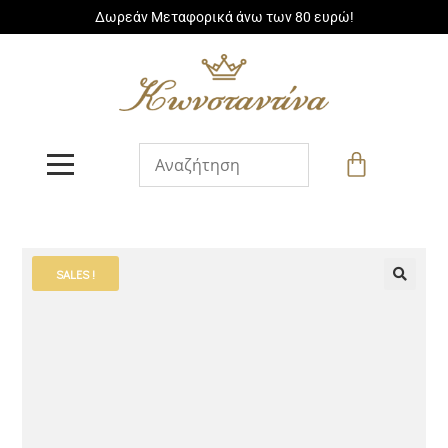
Δωρεάν Μεταφορικά άνω των 80 ευρώ!
SALES !
🔍