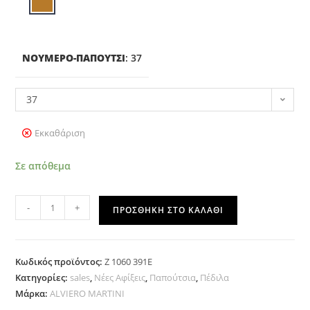
ΝΟΎΜΕΡΟ-ΠΑΠΟΎΤΣΙ
:
37
37
Εκκαθάριση
Σε απόθεμα
-
+
ΠΡΟΣΘΉΚΗ ΣΤΟ ΚΑΛΆΘΙ
Κωδικός προϊόντος:
Z 1060 391E
Κατηγορίες:
sales
,
Νέες Αφίξεις
,
Παπούτσια
,
Πέδιλα
Μάρκα:
ALVIERO MARTINI