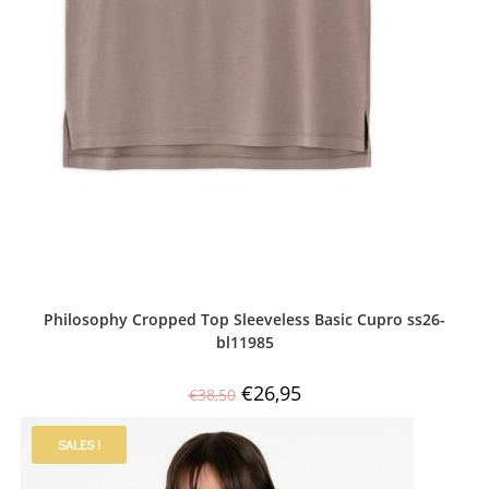
Philosophy Cropped Top Sleeveless Basic Cupro ss26-
bl11985
€
26,95
€
38,50
SALES !