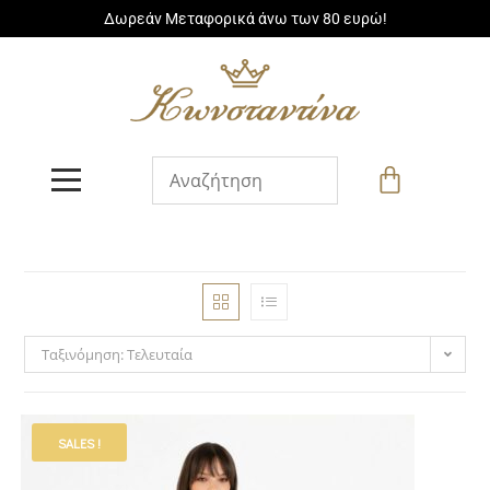
Δωρεάν Μεταφορικά άνω των 80 ευρώ!
Ταξινόμηση: Τελευταία
SALES !