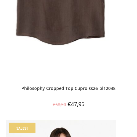
Philosophy Cropped Top Cupro ss26-bl12048
€
47,95
€
68,50
SALES !