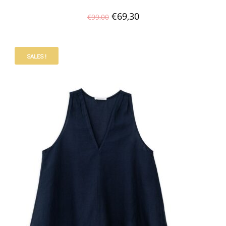
€
69,30
€
99,00
SALES !