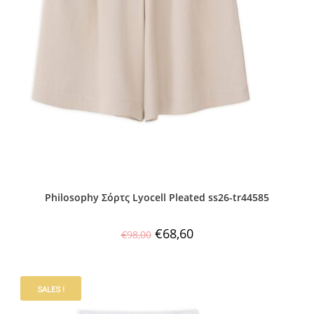
Philosophy Σόρτς Lyocell Pleated ss26-tr44585
€
68,60
€
98,00
SALES !