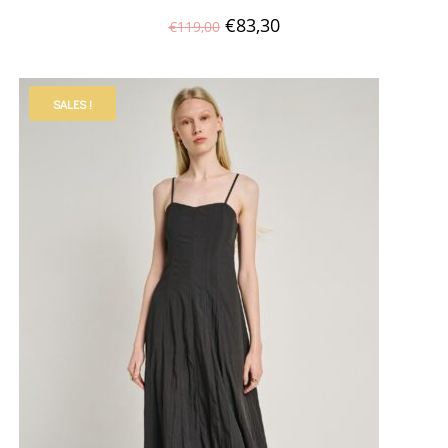
€
83,30
€
119,00
SALES !