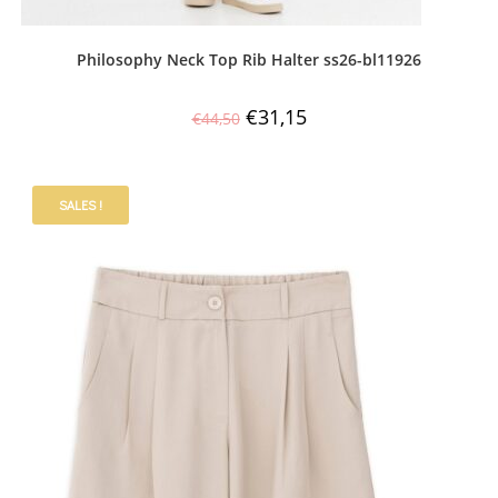
Philosophy Neck Top Rib Halter ss26-bl11926
€
31,15
€
44,50
SALES !