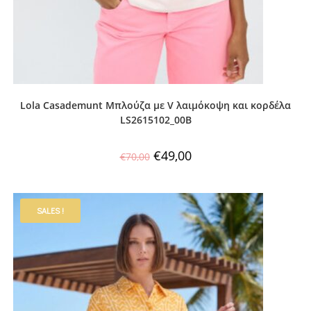
Lola Casademunt Μπλούζα με V λαιμόκοψη και κορδέλα
LS2615102_00B
€
49,00
€
70,00
SALES !