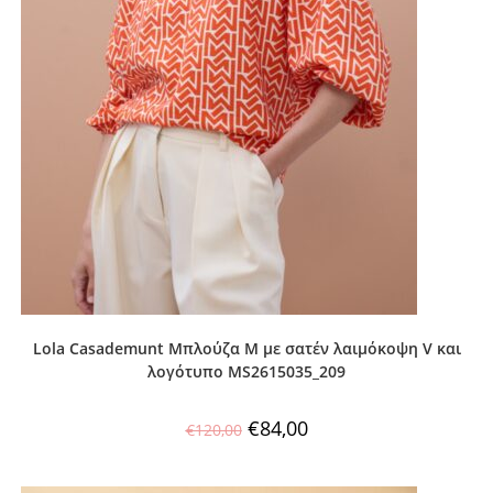
Lola Casademunt Μπλούζα M με σατέν λαιμόκοψη V και
λογότυπο MS2615035_209
€
84,00
€
120,00