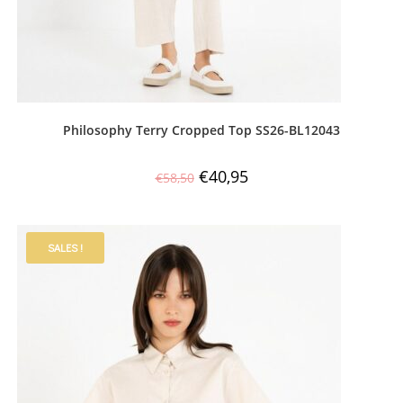
Philosophy Terry Cropped Top SS26-BL12043
€
40,95
€
58,50
SALES !