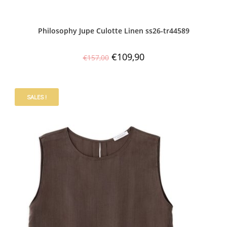
Philosophy Jupe Culotte Linen ss26-tr44589
€
109,90
€
157,00
SALES !