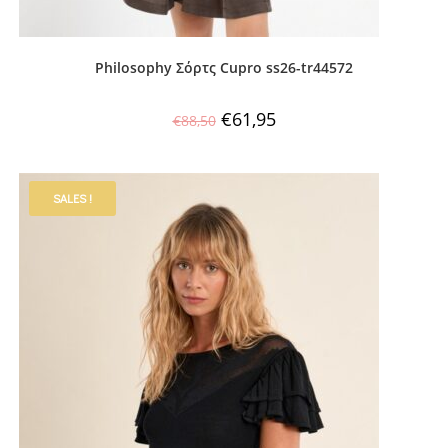
Philosophy Σόρτς Cupro ss26-tr44572
€
61,95
€
88,50
SALES !